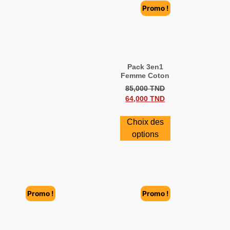
Promo !
Pack 3en1
Femme Coton
85,000
TND
64,000
TND
Choix des
options
Promo !
Promo !