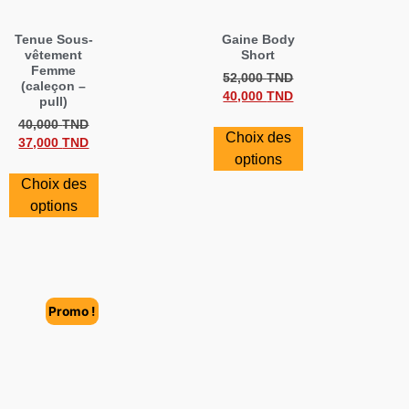
Tenue Sous-
Gaine Body
vêtement
Short
Femme
52,000
TND
(caleçon –
40,000
TND
pull)
40,000
TND
Choix des
37,000
TND
options
Choix des
options
Promo !