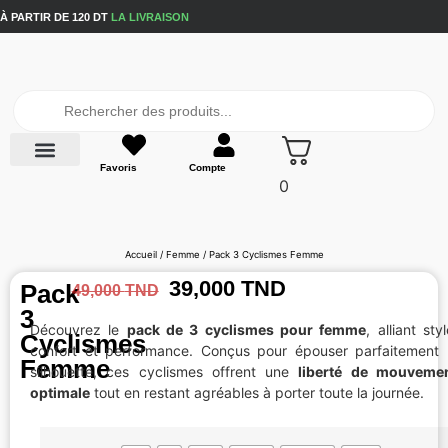
À PARTIR DE 120 DT
LA LIVRAISON
Favoris
Compte
Packs Eco
0
Accueil
/
Femme
/ Pack 3 Cyclismes Femme
39,000
TND
Pack
49,000
TND
3
Découvrez le
pack de 3 cyclismes pour femme
, alliant styl
Cyclismes
confort et performance. Conçus pour épouser parfaitement 
Femme
silhouette, ces cyclismes offrent une
liberté de mouveme
optimale
tout en restant agréables à porter toute la journée.