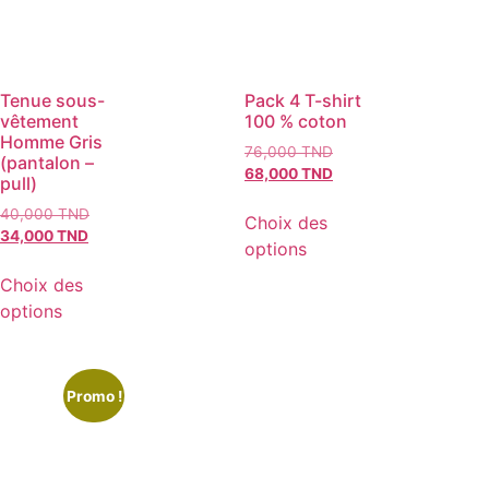
Tenue sous-
Pack 4 T-shirt
vêtement
100 % coton
Homme Gris
76,000
TND
(pantalon –
68,000
TND
pull)
40,000
TND
Choix des
34,000
TND
options
Choix des
options
Promo !