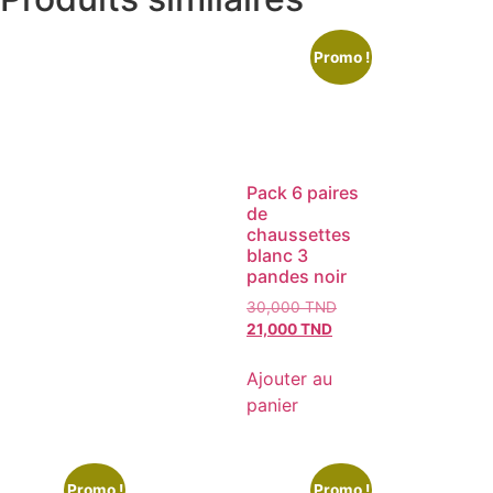
Promo !
Pack 6 paires
de
chaussettes
blanc 3
pandes noir
30,000
TND
21,000
TND
Ajouter au
panier
Promo !
Promo !