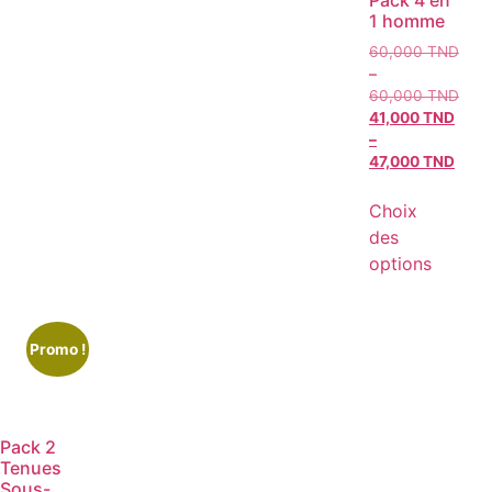
Pack 4 en
1 homme
60,000
TND
–
60,000
TND
41,000
TND
–
47,000
TND
Choix
des
options
Promo !
Pack 2
Tenues
Sous-