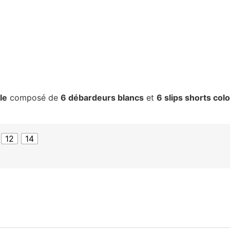
le
composé de
6 débardeurs blancs
et
6 slips shorts col
12
14