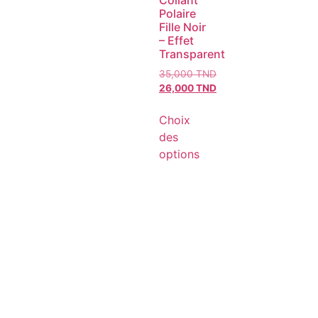
Collant
Polaire
Fille Noir
– Effet
Transparent
35,000
TND
26,000
TND
Choix
des
options