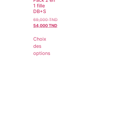
Pack 2 en
1 fille
DB+S
69,000
TND
54,000
TND
Choix
des
options