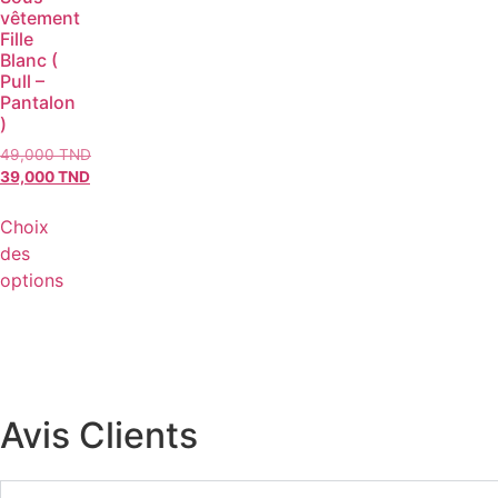
vêtement
Fille
Blanc (
Pull –
Pantalon
)
49,000
TND
39,000
TND
Choix
des
options
Avis Clients