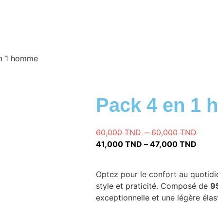
en 1 homme
Pack 4 en 1
60,000
TND
–
60,000
TND
41,000
TND
–
47,000
TND
Optez pour le confort au quotid
style et praticité. Composé de
9
exceptionnelle et une légère élas