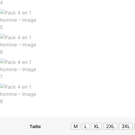
M
L
XL
2XL
3XL
Taille