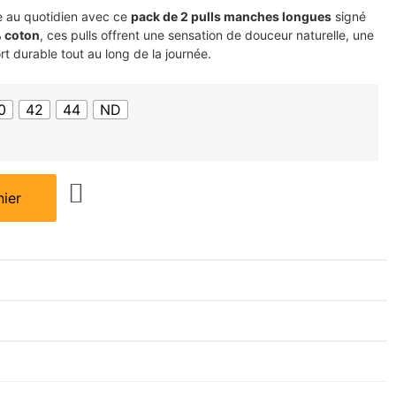
ce au quotidien avec ce
pack de 2 pulls manches longues
signé
 coton
, ces pulls offrent une sensation de douceur naturelle, une
ort durable tout au long de la journée.
0
42
44
ND
nier