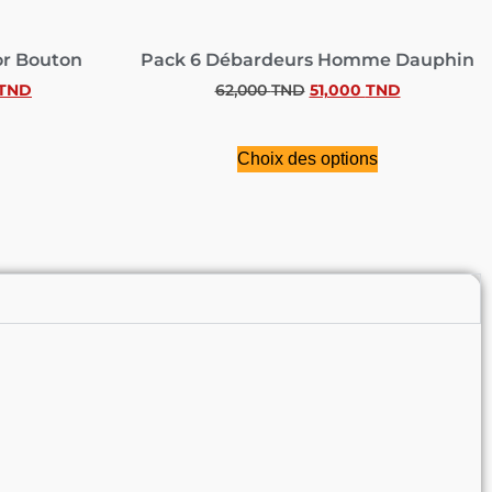
or Bouton
Pack 6 Débardeurs Homme Dauphin
TND
62,000
TND
51,000
TND
Choix des options