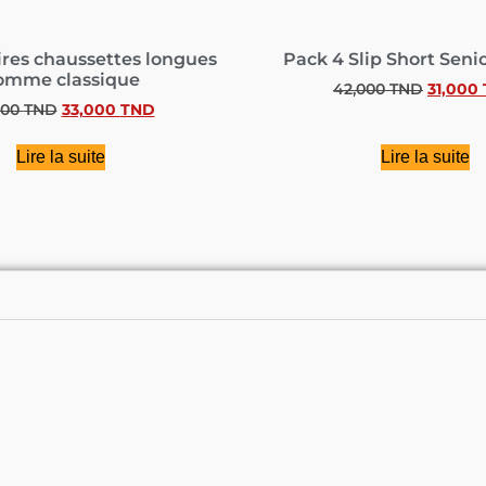
ires chaussettes longues
Pack 4 Slip Short Seni
omme classique
42,000
TND
31,000
000
TND
33,000
TND
Lire la suite
Lire la suite